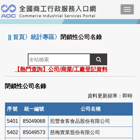
跳
Toggl
到
navig
主
:::
要
內
||
首頁
〉
統計專區
〉
閉鎖性公司名錄
容
全
站
【熱門查詢】公司/商業/工廠登記資料
檢
索
閉鎖性公司名錄
資料更新頻率：即時
序號
統一編號
公司名稱
5401
85049068
煎豐食客食品股份有限公司
5402
85049573
慈梅實業股份有限公司