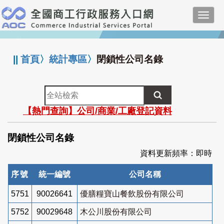
跳
Toggl
到
navig
主
:::
要
內
||
首頁
〉
統計專區
〉
閉鎖性公司名錄
容
全
站
【熱門查詢】公司/商業/工廠登記資料
檢
索
閉鎖性公司名錄
資料更新頻率：即時
序號
統一編號
公司名稱
5751
90026641
優膳糧寶山餐飲股份有限公司
5752
90029648
木公川股份有限公司