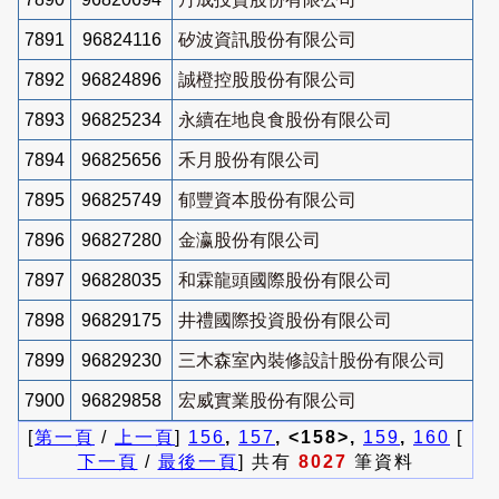
7891
96824116
矽波資訊股份有限公司
7892
96824896
誠橙控股股份有限公司
7893
96825234
永續在地良食股份有限公司
7894
96825656
禾月股份有限公司
7895
96825749
郁豐資本股份有限公司
7896
96827280
金瀛股份有限公司
7897
96828035
和霖龍頭國際股份有限公司
7898
96829175
井禮國際投資股份有限公司
7899
96829230
三木森室內裝修設計股份有限公司
7900
96829858
宏威實業股份有限公司
[
第一頁
/
上一頁
]
156
,
157
, <158>,
159
,
160
[
下一頁
/
最後一頁
] 共有
8027
筆資料