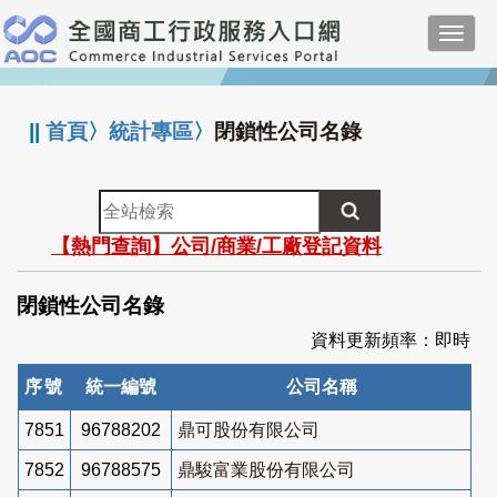
跳
Toggl
到
navig
主
:::
要
內
||
首頁
〉
統計專區
〉
閉鎖性公司名錄
容
全
站
【熱門查詢】公司/商業/工廠登記資料
檢
索
閉鎖性公司名錄
資料更新頻率：即時
序號
統一編號
公司名稱
7851
96788202
鼎可股份有限公司
7852
96788575
鼎駿富業股份有限公司