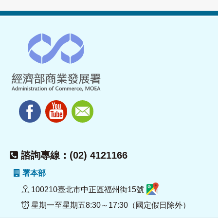
諮詢專線：(02) 4121166
署本部
100210臺北市中正區福州街15號
星期一至星期五8:30～17:30（國定假日除外）