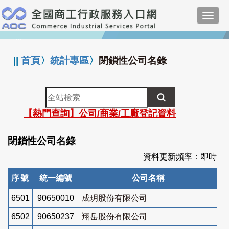
跳
Toggl
到
navig
主
:::
要
內
||
首頁
〉
統計專區
〉
閉鎖性公司名錄
容
全
站
【熱門查詢】公司/商業/工廠登記資料
檢
索
閉鎖性公司名錄
資料更新頻率：即時
序號
統一編號
公司名稱
6501
90650010
成玥股份有限公司
6502
90650237
翔岳股份有限公司