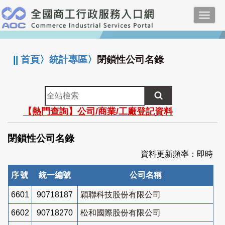
跳
Toggl
到
navig
主
:::
要
內
||
首頁
〉
統計專區
〉
閉鎖性公司名錄
容
全
站
【熱門查詢】公司/商業/工廠登記資料
檢
索
閉鎖性公司名錄
資料更新頻率：即時
序號
統一編號
公司名稱
6601
90718187
穎聯科技股份有限公司
6602
90718270
松和國際股份有限公司