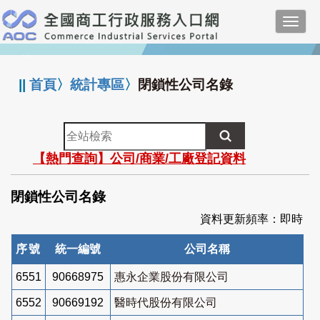
跳
Toggl
到
navig
主
:::
要
內
||
首頁
〉
統計專區
〉
閉鎖性公司名錄
容
全
站
【熱門查詢】公司/商業/工廠登記資料
檢
索
閉鎖性公司名錄
資料更新頻率：即時
序號
統一編號
公司名稱
6551
90668975
惠永企業股份有限公司
6552
90669192
醫時代股份有限公司