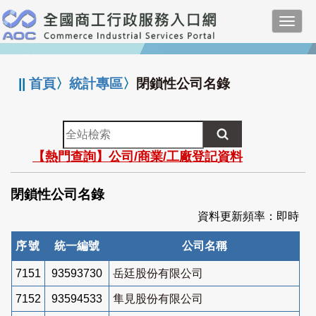
跳
Toggl
到
navig
主
:::
要
內
||
首頁
〉
統計專區
〉
閉鎖性公司名錄
容
全
站
【熱門查詢】公司/商業/工廠登記資料
檢
索
閉鎖性公司名錄
資料更新頻率：即時
序號
統一編號
公司名稱
7151
93593730
岳廷股份有限公司
7152
93594533
隼見股份有限公司