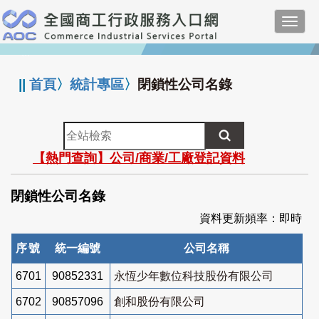
跳
Toggl
到
navig
主
:::
要
內
||
首頁
〉
統計專區
〉
閉鎖性公司名錄
容
全
站
【熱門查詢】公司/商業/工廠登記資料
檢
索
閉鎖性公司名錄
資料更新頻率：即時
序號
統一編號
公司名稱
6701
90852331
永恆少年數位科技股份有限公司
6702
90857096
創和股份有限公司