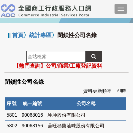
跳
Toggl
到
navig
主
:::
要
內
||
首頁
〉
統計專區
〉
閉鎖性公司名錄
容
全
站
【熱門查詢】公司/商業/工廠登記資料
檢
索
閉鎖性公司名錄
資料更新頻率：即時
序號
統一編號
公司名稱
5801
90068016
坤坤股份有限公司
5802
90068156
鼎旺秘醬滷味股份有限公司