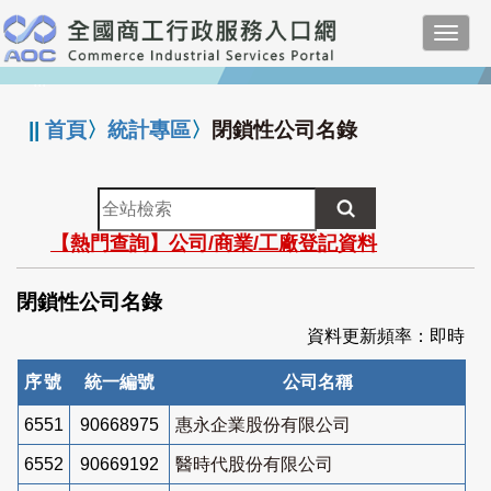
跳
Toggl
到
navig
主
:::
要
內
||
首頁
〉
統計專區
〉
閉鎖性公司名錄
容
全
站
【熱門查詢】公司/商業/工廠登記資料
檢
索
閉鎖性公司名錄
資料更新頻率：即時
序號
統一編號
公司名稱
6551
90668975
惠永企業股份有限公司
6552
90669192
醫時代股份有限公司