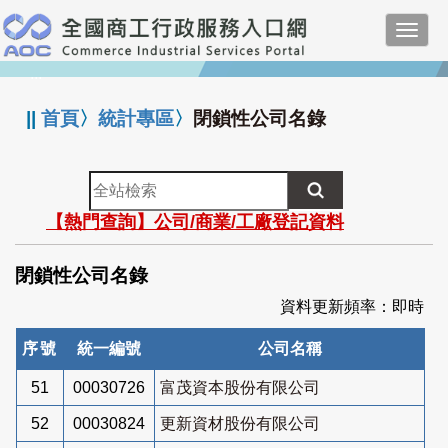
跳
Toggl
到
navig
主
:::
要
內
||
首頁
〉
統計專區
〉
閉鎖性公司名錄
容
全
站
【熱門查詢】公司/商業/工廠登記資料
檢
索
閉鎖性公司名錄
資料更新頻率：即時
序號
統一編號
公司名稱
51
00030726
富茂資本股份有限公司
52
00030824
更新資材股份有限公司