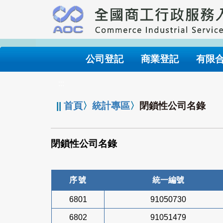
跳
到
主
要
內
公司登記
商業登記
有限
容
:::
||
首頁
〉
統計專區
〉
閉鎖性公司名錄
閉鎖性公司名錄
序號
統一編號
6801
91050730
6802
91051479