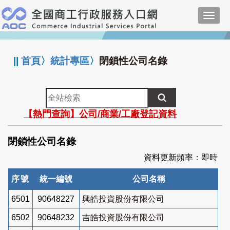
跳
Toggl
到
navig
主
:::
要
內
||
首頁
〉
統計專區
〉
閉鎖性公司名錄
容
全
站
【熱門查詢】公司/商業/工廠登記資料
檢
索
閉鎖性公司名錄
資料更新頻率：即時
序號
統一編號
公司名稱
6501
90648227
興皓投資股份有限公司
6502
90648232
吉皓投資股份有限公司