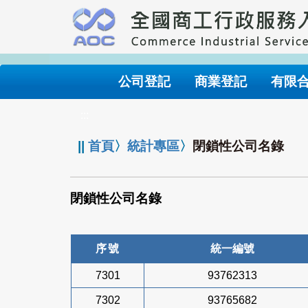
跳
到
主
要
內
公司登記
商業登記
有限
容
:::
||
首頁
〉
統計專區
〉
閉鎖性公司名錄
閉鎖性公司名錄
序號
統一編號
7301
93762313
7302
93765682