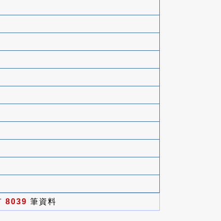
有
8039
筆資料