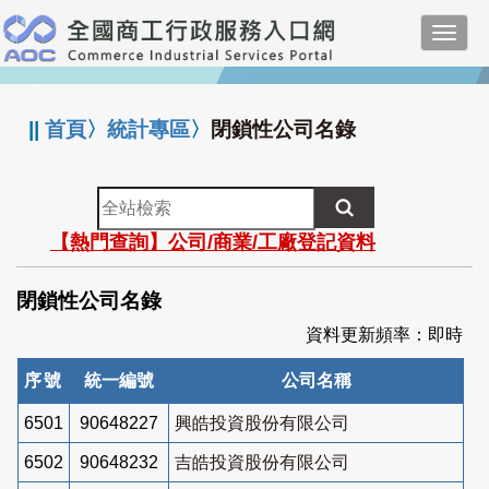
跳
Toggl
到
navig
主
:::
要
內
||
首頁
〉
統計專區
〉
閉鎖性公司名錄
容
全
站
【熱門查詢】公司/商業/工廠登記資料
檢
索
閉鎖性公司名錄
資料更新頻率：即時
序號
統一編號
公司名稱
6501
90648227
興皓投資股份有限公司
6502
90648232
吉皓投資股份有限公司