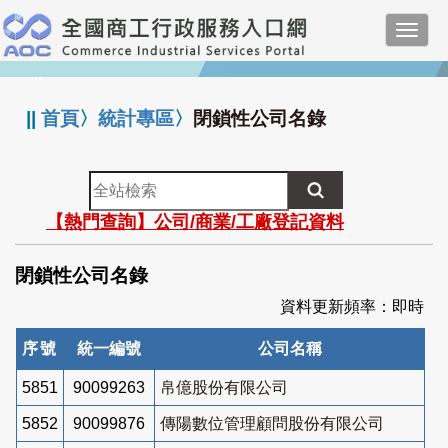
跳
Toggl
到
navig
主
:::
要
內
||
首頁
〉
統計專區
〉
閉鎖性公司名錄
容
全
站
【熱門查詢】公司/商業/工廠登記資料
檢
索
閉鎖性公司名錄
資料更新頻率：即時
序號
統一編號
公司名稱
5851
90099263
帛億股份有限公司
5852
90099876
傳陽數位管理顧問股份有限公司