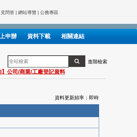
常見問答
|
網站導覽
|
公務專區
上申辦
資料下載
相關連結
全
進階檢索
站
】公司/商業/工廠登記資料
檢
索
資料更新頻率：即時