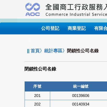
跳
到
主
要
內
公司登記
商業登記
有限
容
:::
||
首頁
〉
統計專區
〉
閉鎖性公司名錄
閉鎖性公司名錄
序號
統一編號
201
00139606
202
00140934