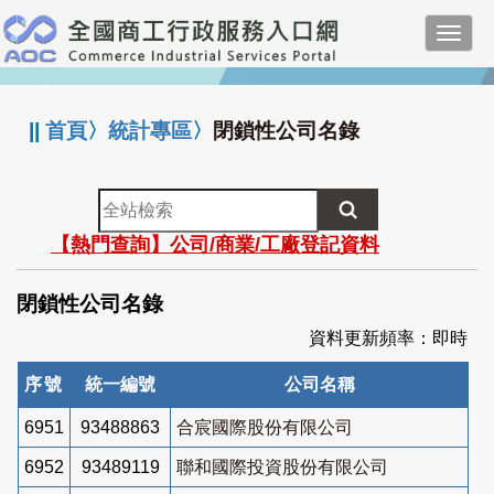
跳
Toggl
到
navig
主
:::
要
內
||
首頁
〉
統計專區
〉
閉鎖性公司名錄
容
全
站
【熱門查詢】公司/商業/工廠登記資料
檢
索
閉鎖性公司名錄
資料更新頻率：即時
序號
統一編號
公司名稱
6951
93488863
合宸國際股份有限公司
6952
93489119
聯和國際投資股份有限公司