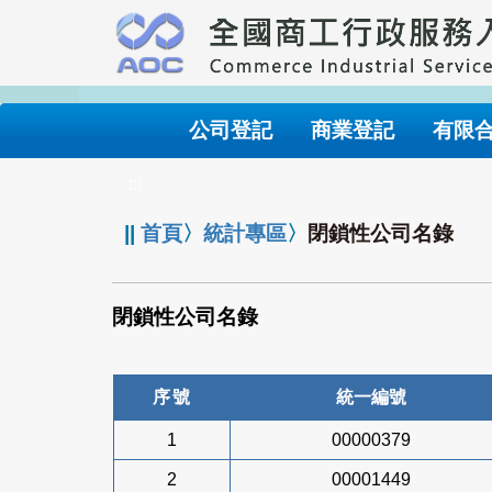
跳
到
主
要
內
公司登記
商業登記
有限
容
:::
||
首頁
〉
統計專區
〉
閉鎖性公司名錄
閉鎖性公司名錄
序號
統一編號
1
00000379
2
00001449