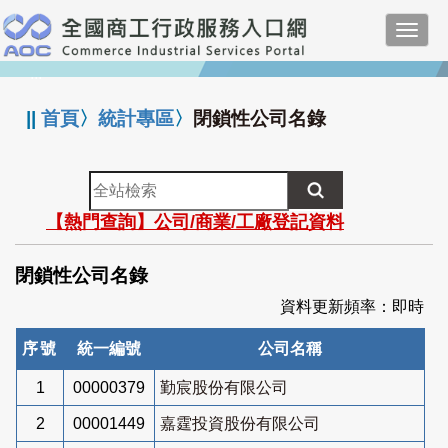
跳
Toggl
到
navig
主
:::
要
內
||
首頁
〉
統計專區
〉
閉鎖性公司名錄
容
全
站
【熱門查詢】公司/商業/工廠登記資料
檢
索
閉鎖性公司名錄
資料更新頻率：即時
序號
統一編號
公司名稱
1
00000379
勤宸股份有限公司
2
00001449
嘉霆投資股份有限公司