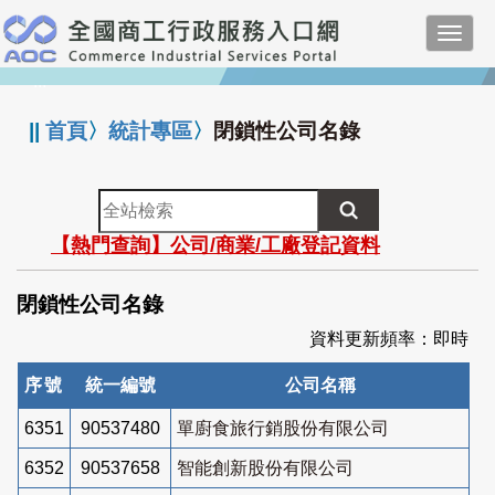
跳
Toggl
到
navig
主
:::
要
內
||
首頁
〉
統計專區
〉
閉鎖性公司名錄
容
全
站
【熱門查詢】公司/商業/工廠登記資料
檢
索
閉鎖性公司名錄
資料更新頻率：即時
序號
統一編號
公司名稱
6351
90537480
單廚食旅行銷股份有限公司
6352
90537658
智能創新股份有限公司