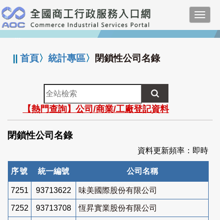
跳
Toggl
到
navig
主
:::
要
內
||
首頁
〉
統計專區
〉
閉鎖性公司名錄
容
全
站
【熱門查詢】公司/商業/工廠登記資料
檢
索
閉鎖性公司名錄
資料更新頻率：即時
序號
統一編號
公司名稱
7251
93713622
味美國際股份有限公司
7252
93713708
恆昇實業股份有限公司