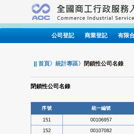
跳
到
主
要
內
公司登記
商業登記
有限
容
:::
||
首頁
〉
統計專區
〉
閉鎖性公司名錄
閉鎖性公司名錄
序號
統一編號
151
00106957
152
00107082