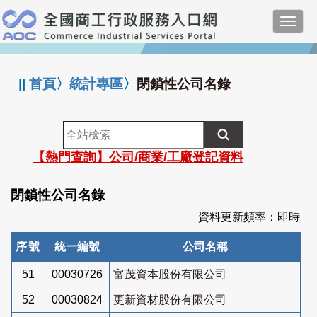
跳
Toggl
到
navig
主
:::
要
內
||
首頁
〉
統計專區
〉
閉鎖性公司名錄
容
全
站
【熱門查詢】公司/商業/工廠登記資料
檢
索
閉鎖性公司名錄
資料更新頻率：即時
序號
統一編號
公司名稱
51
00030726
富茂資本股份有限公司
52
00030824
更新資材股份有限公司