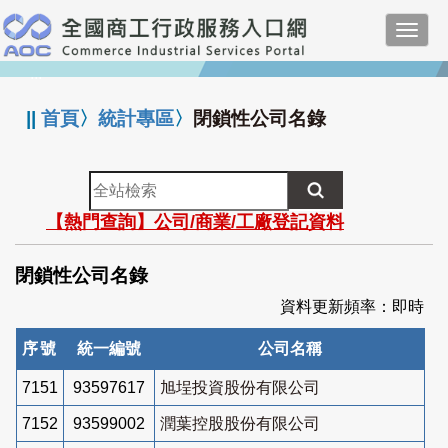
跳
Toggl
到
navig
主
:::
要
內
||
首頁
〉
統計專區
〉
閉鎖性公司名錄
容
全
站
【熱門查詢】公司/商業/工廠登記資料
檢
索
閉鎖性公司名錄
資料更新頻率：即時
序號
統一編號
公司名稱
7151
93597617
旭埕投資股份有限公司
7152
93599002
潤葉控股股份有限公司