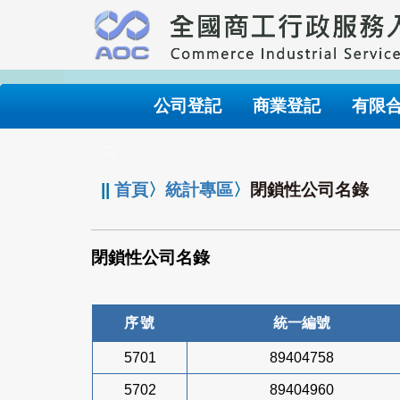
跳
到
主
要
內
公司登記
商業登記
有限
容
:::
||
首頁
〉
統計專區
〉
閉鎖性公司名錄
閉鎖性公司名錄
序號
統一編號
5701
89404758
5702
89404960