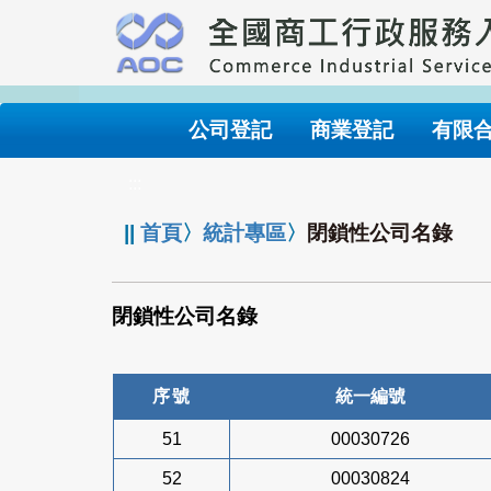
跳
到
主
要
內
公司登記
商業登記
有限
容
:::
||
首頁
〉
統計專區
〉
閉鎖性公司名錄
閉鎖性公司名錄
序號
統一編號
51
00030726
52
00030824