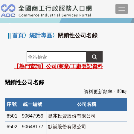
跳
Toggl
到
navig
主
:::
要
內
||
首頁
〉
統計專區
〉
閉鎖性公司名錄
容
全
站
【熱門查詢】公司/商業/工廠登記資料
檢
索
閉鎖性公司名錄
資料更新頻率：即時
序號
統一編號
公司名稱
6501
90647959
昱兆投資股份有限公司
6502
90648177
默嵐股份有限公司