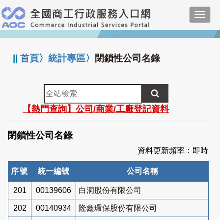
跳
Toggl
到
navig
主
:::
要
內
||
首頁
〉
統計專區
〉
閉鎖性公司名錄
容
全
站
【熱門查詢】公司/商業/工廠登記資料
檢
索
閉鎖性公司名錄
資料更新頻率：即時
序號
統一編號
公司名稱
201
00139606
白洞股份有限公司
202
00140934
隆鑫環保股份有限公司