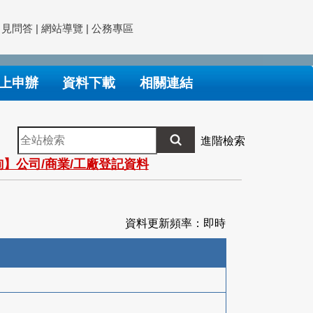
常見問答
|
網站導覽
|
公務專區
上申辦
資料下載
相關連結
全
進階檢索
站
】公司/商業/工廠登記資料
檢
索
資料更新頻率：即時