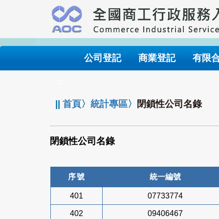
跳
到
主
要
內
公司登記
商業登記
有限
容
:::
||
首頁
〉
統計專區
〉
閉鎖性公司名錄
閉鎖性公司名錄
序號
統一編號
401
07733774
402
09406467