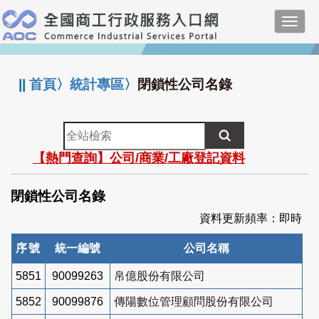
跳
Toggl
到
navig
主
:::
要
內
||
首頁
〉
統計專區
〉
閉鎖性公司名錄
容
全
站
【熱門查詢】公司/商業/工廠登記資料
檢
索
閉鎖性公司名錄
資料更新頻率：即時
序號
統一編號
公司名稱
5851
90099263
帛億股份有限公司
5852
90099876
傳陽數位管理顧問股份有限公司