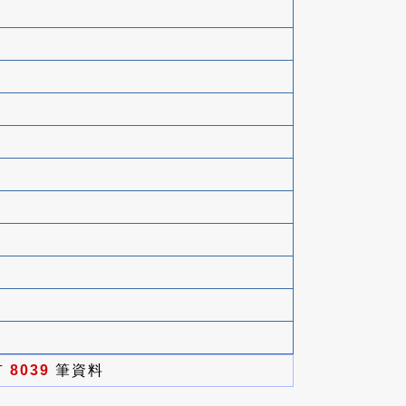
有
8039
筆資料