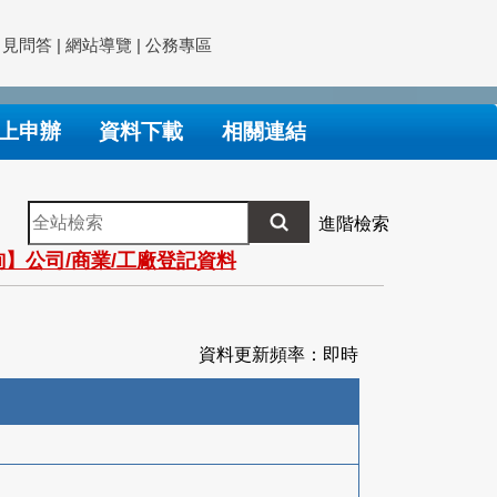
常見問答
|
網站導覽
|
公務專區
上申辦
資料下載
相關連結
全
進階檢索
站
】公司/商業/工廠登記資料
檢
索
資料更新頻率：即時