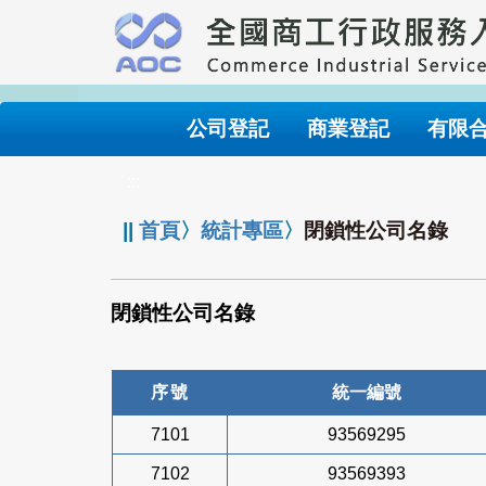
跳
到
主
要
內
公司登記
商業登記
有限
容
:::
||
首頁
〉
統計專區
〉
閉鎖性公司名錄
閉鎖性公司名錄
序號
統一編號
7101
93569295
7102
93569393