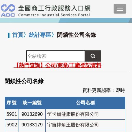
跳
Toggl
到
navig
主
:::
要
內
||
首頁
〉
統計專區
〉
閉鎖性公司名錄
容
全
站
【熱門查詢】公司/商業/工廠登記資料
檢
索
閉鎖性公司名錄
資料更新頻率：即時
序號
統一編號
公司名稱
5901
90132690
笛卡爾健康股份有限公司
5902
90133179
宇宙摔角王股份有限公司