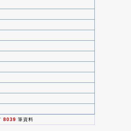
有
8039
筆資料