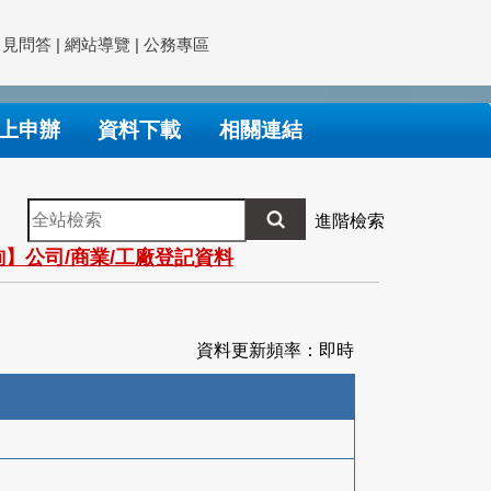
常見問答
|
網站導覽
|
公務專區
上申辦
資料下載
相關連結
全
進階檢索
站
】公司/商業/工廠登記資料
檢
索
資料更新頻率：即時