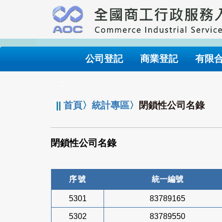
跳
到
主
要
內
公司登記
商業登記
有限
容
:::
||
首頁
〉
統計專區
〉
閉鎖性公司名錄
閉鎖性公司名錄
序號
統一編號
5301
83789165
5302
83789550