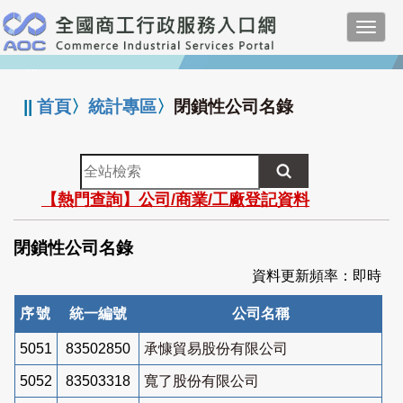
跳
Toggl
到
navig
主
:::
要
內
||
首頁
〉
統計專區
〉
閉鎖性公司名錄
容
全
站
【熱門查詢】公司/商業/工廠登記資料
檢
索
閉鎖性公司名錄
資料更新頻率：即時
序號
統一編號
公司名稱
5051
83502850
承慷貿易股份有限公司
5052
83503318
寬了股份有限公司