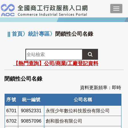
跳
Toggl
到
navig
主
:::
要
內
||
首頁
〉
統計專區
〉
閉鎖性公司名錄
容
全
站
【熱門查詢】公司/商業/工廠登記資料
檢
索
閉鎖性公司名錄
資料更新頻率：即時
序號
統一編號
公司名稱
6701
90852331
永恆少年數位科技股份有限公司
6702
90857096
創和股份有限公司