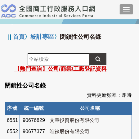
跳
Toggl
到
navig
主
:::
要
內
||
首頁
〉
統計專區
〉
閉鎖性公司名錄
容
全
站
【熱門查詢】公司/商業/工廠登記資料
檢
索
閉鎖性公司名錄
資料更新頻率：即時
序號
統一編號
公司名稱
6551
90676829
文章投資股份有限公司
6552
90677377
唯徠股份有限公司