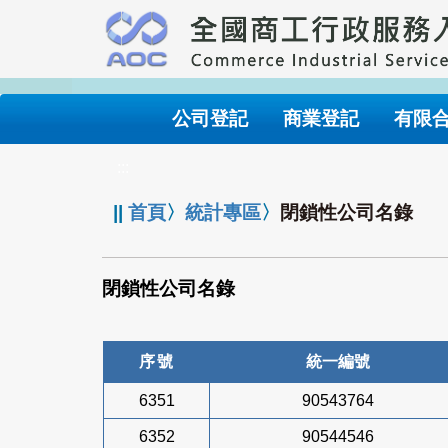
跳
到
主
要
內
公司登記
商業登記
有限
容
:::
||
首頁
〉
統計專區
〉
閉鎖性公司名錄
閉鎖性公司名錄
序號
統一編號
6351
90543764
6352
90544546