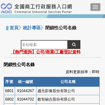
跳
Toggl
到
navig
主
:::
要
內
||
首頁
〉
統計專區
〉
閉鎖性公司名錄
容
全
站
【熱門查詢】公司/商業/工廠登記資料
檢
索
閉鎖性公司名錄
資料更新頻率：即時
序號
統一編號
公司名稱
6801
91044267
趨光影像股份有限公司
6802
91044702
數智融合股份有限公司