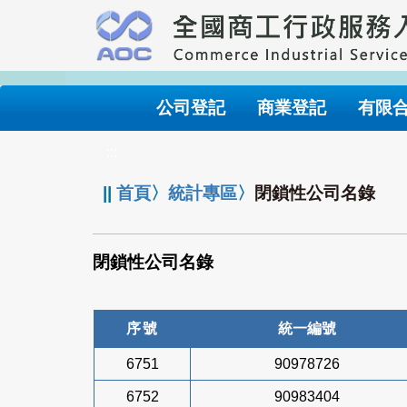
跳
到
主
要
內
公司登記
商業登記
有限
容
:::
||
首頁
〉
統計專區
〉
閉鎖性公司名錄
閉鎖性公司名錄
序號
統一編號
6751
90978726
6752
90983404