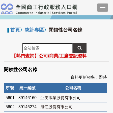
跳
Toggl
到
navig
主
:::
要
內
||
首頁
〉
統計專區
〉
閉鎖性公司名錄
容
全
站
【熱門查詢】公司/商業/工廠登記資料
檢
索
閉鎖性公司名錄
資料更新頻率：即時
序號
統一編號
公司名稱
5601
89146160
亞美事業股份有限公司
5602
89146274
旭佃股份有限公司