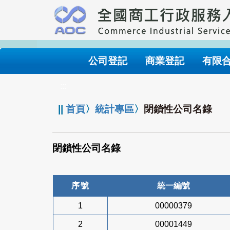
跳
到
主
要
內
公司登記
商業登記
有限
容
:::
||
首頁
〉
統計專區
〉
閉鎖性公司名錄
閉鎖性公司名錄
序號
統一編號
1
00000379
2
00001449