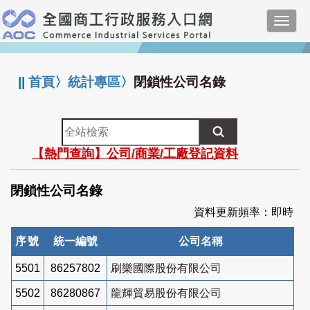
跳
Toggl
到
navig
主
:::
要
內
||
首頁
〉
統計專區
〉
閉鎖性公司名錄
容
全
站
【熱門查詢】公司/商業/工廠登記資料
檢
索
閉鎖性公司名錄
資料更新頻率：即時
序號
統一編號
公司名稱
5501
86257802
刷樂國際股份有限公司
5502
86280867
龍輝貿易股份有限公司