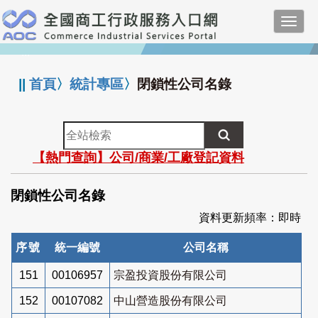
跳
Toggl
到
navig
主
:::
要
內
||
首頁
〉
統計專區
〉
閉鎖性公司名錄
容
全
站
【熱門查詢】公司/商業/工廠登記資料
檢
索
閉鎖性公司名錄
資料更新頻率：即時
序號
統一編號
公司名稱
151
00106957
宗盈投資股份有限公司
152
00107082
中山營造股份有限公司