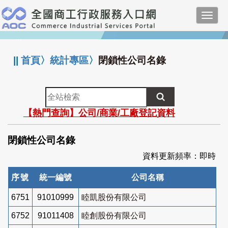
跳
Toggl
到
navig
主
:::
要
內
||
首頁
〉
統計專區
〉
閉鎖性公司名錄
容
全
站
【熱門查詢】公司/商業/工廠登記資料
檢
索
閉鎖性公司名錄
資料更新頻率：即時
序號
統一編號
公司名稱
6751
91010999
睦凱股份有限公司
6752
91011408
睦創股份有限公司