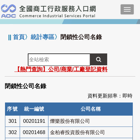
跳
Toggl
到
navig
主
:::
要
內
||
首頁
〉
統計專區
〉
閉鎖性公司名錄
容
全
站
【熱門查詢】公司/商業/工廠登記資料
檢
索
閉鎖性公司名錄
資料更新頻率：即時
序號
統一編號
公司名稱
301
00201191
爍樂股份有限公司
302
00201468
金柏睿投資股份有限公司