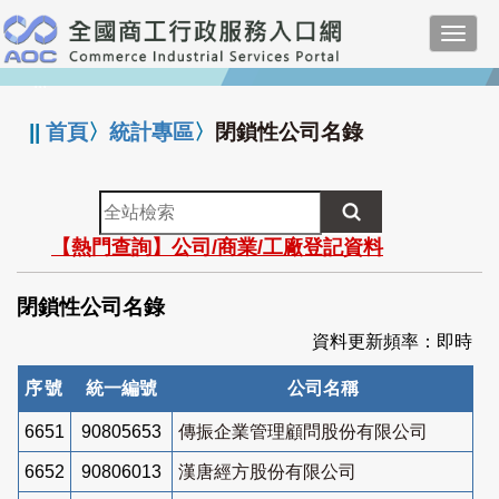
跳
Toggl
到
navig
主
:::
要
內
||
首頁
〉
統計專區
〉
閉鎖性公司名錄
容
全
站
【熱門查詢】公司/商業/工廠登記資料
檢
索
閉鎖性公司名錄
資料更新頻率：即時
序號
統一編號
公司名稱
6651
90805653
傳振企業管理顧問股份有限公司
6652
90806013
漢唐經方股份有限公司