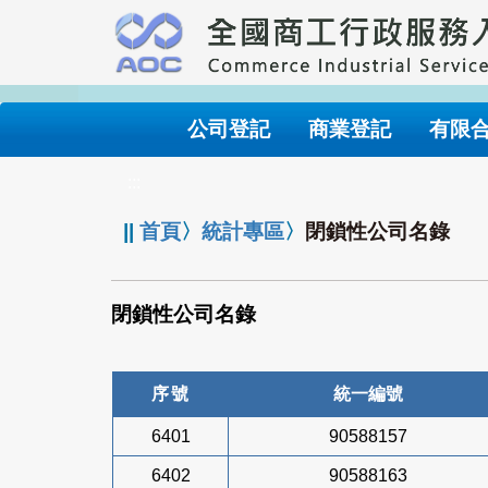
跳
到
主
要
內
公司登記
商業登記
有限
容
:::
||
首頁
〉
統計專區
〉
閉鎖性公司名錄
閉鎖性公司名錄
序號
統一編號
6401
90588157
6402
90588163