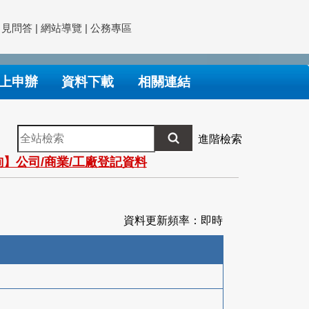
常見問答
|
網站導覽
|
公務專區
上申辦
資料下載
相關連結
全
進階檢索
站
】公司/商業/工廠登記資料
檢
索
資料更新頻率：即時