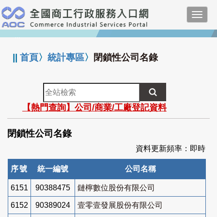
跳
Toggl
到
navig
主
:::
要
內
||
首頁
〉
統計專區
〉
閉鎖性公司名錄
容
全
站
【熱門查詢】公司/商業/工廠登記資料
檢
索
閉鎖性公司名錄
資料更新頻率：即時
序號
統一編號
公司名稱
6151
90388475
鏈檸數位股份有限公司
6152
90389024
壹零壹發展股份有限公司