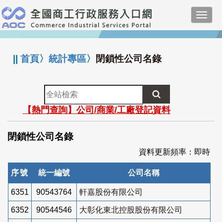
跳
Toggl
到
navig
主
:::
要
內
||
首頁
〉
統計專區
〉
閉鎖性公司名錄
容
全
站
【熱門查詢】公司/商業/工廠登記資料
檢
索
閉鎖性公司名錄
資料更新頻率：即時
序號
統一編號
公司名稱
6351
90543764
軒嘉股份有限公司
6352
90544546
大彰化東北控股股份有限公司